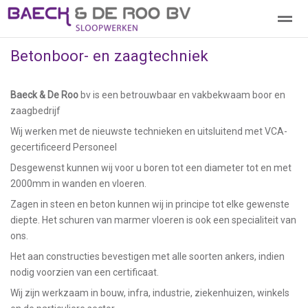
Betonboor- en zaagtechniek
Welkom
Diensten - Asbestsanering
Diensten - sloop en d
Baeck & De Roo
bv is een betrouwbaar en vakbekwaam boor en
Home
Zoeken
Pagina's
Contact
zaagbedrijf
Wij werken met de nieuwste technieken en uitsluitend met VCA-
gecertificeerd Personeel
Desgewenst kunnen wij voor u boren tot een diameter tot en met
2000mm in wanden en vloeren.
Zagen in steen en beton kunnen wij in principe tot elke gewenste
diepte. Het schuren van marmer vloeren is ook een specialiteit van
ons.
Het aan constructies bevestigen met alle soorten ankers, indien
nodig voorzien van een certificaat.
Wij zijn werkzaam in bouw, infra, industrie, ziekenhuizen, winkels